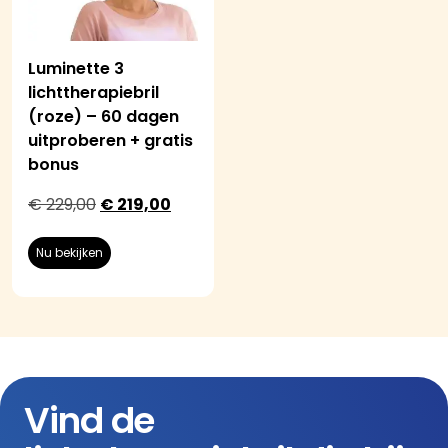
Luminette 3
lichttherapiebril
(roze) – 60 dagen
uitproberen + gratis
bonus
€
229,00
€
219,00
Nu bekijken
Vind de