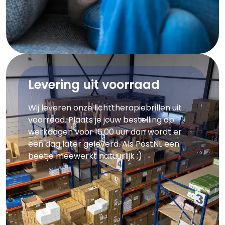
Levering uit voorraad
Wij leveren onze lichttherapiebrillen uit
voorraad. Plaats je jouw bestelling op
werkdagen voor 16.00 uur dan wordt er
een dag later geleverd. Als PostNL een
beetje meewerkt natuurlijk ;)