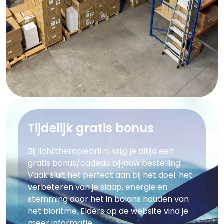
Tijdelijk gratis bonus
Bij lichttherapiebril.nl krijg je altijd een
gratis bonus/cadeau bij jouw bestelling.
Vaak sluit het perfect aan bij het doel: het
verbeteren van je slaap, energie en
stemming door het in balans houden van
het bioritme. Elders op de website vind je
meer informatie.