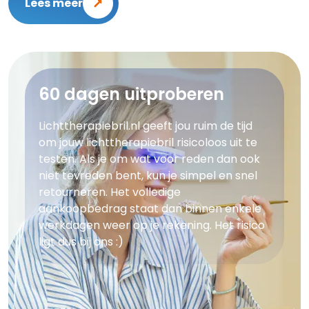
Lees meer
60 dagen uitproberen
Lichttherapiebril.nl geeft jou ruim de tijd
om jouw lichttherapiebril risicoloos uit te
testen. Als je om wat voor reden dan ook
niet tevreden bent, kun je simpel en snel
retourneren. Het volledige
aankoopbedrag staat dan binnen enkele
werkdagen weer op je rekening. Het risico
ligt dus bij ons :)