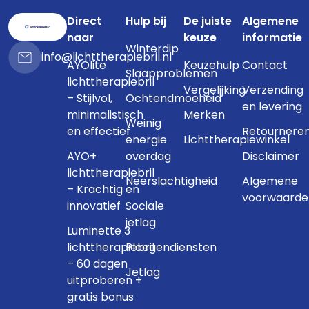
Direct
Hulp bij
De juiste
Algemene
naar
keuze
informatie
Winterdip
info@lichttherapiebril.nl
AYOlite
Keuzehulp
Contact
Slaapproblemen
lichttherapiebril
Vergelijking
Verzending
– Stijlvol,
Ochtendmoeheid
en levering
minimalistisch
Merken
Weinig
en effectief
Retournere
energie
Lichttherapiewinkel
AYO+
overdag
Disclaimer
lichttherapiebril
Neerslachtigheid
Algemene
– Krachtig en
voorwaarde
innovatief
Sociale
jetlag
Luminette 3
lichttherapiebril
Ploegendiensten
– 60 dagen
Jetlag
uitproberen +
gratis bonus