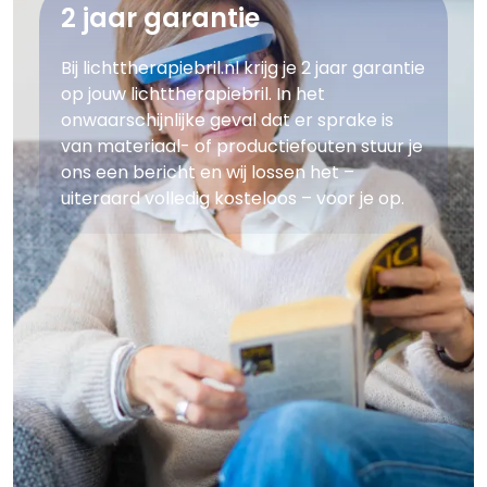
2 jaar garantie
Bij lichttherapiebril.nl krijg je 2 jaar garantie
op jouw lichttherapiebril. In het
onwaarschijnlijke geval dat er sprake is
van materiaal- of productiefouten stuur je
ons een bericht en wij lossen het –
uiteraard volledig kosteloos – voor je op.