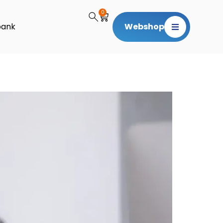
0
bank
Webshop