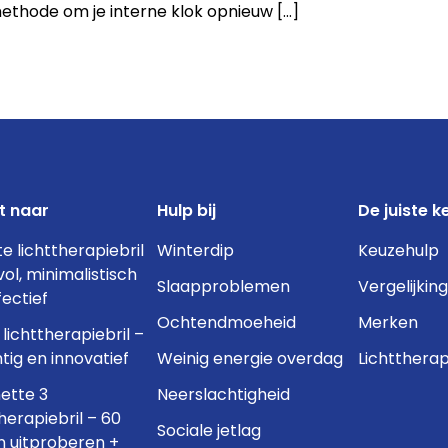
ethode om je interne klok opnieuw […]
t naar
Hulp bij
De juiste k
te lichttherapiebril
Winterdip
Keuzehulp
lvol, minimalistisch
Slaapproblemen
Vergelijking
fectief
Ochtendmoeheid
Merken
lichttherapiebril –
tig en innovatief
Weinig energie overdag
Lichttherap
ette 3
Neerslachtigheid
therapiebril – 60
Sociale jetlag
 uitproberen +