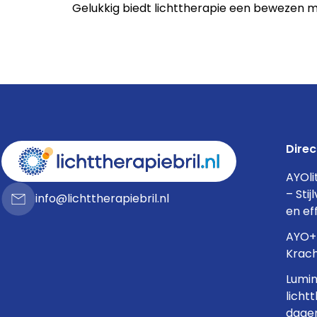
Gelukkig biedt lichttherapie een bewezen m
Direc
AYOli
– Stij
info@lichttherapiebril.nl
en ef
AYO+ 
Krach
Lumin
licht
dagen