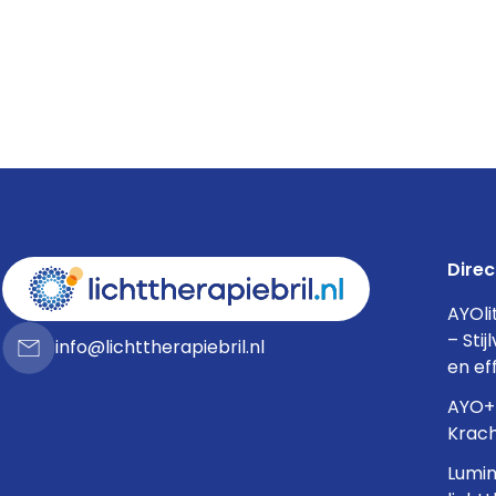
Direc
AYOli
– Stij
info@lichttherapiebril.nl
en ef
AYO+ 
Krach
Lumin