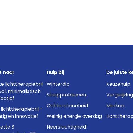
t naar
Hulp bij
De juiste k
te lichttherapiebril
Winterdip
Keuzehulp
lvol, minimalistisch
Slaapproblemen
Vergelijking
fectief
Ochtendmoeheid
Merken
lichttherapiebril –
tig en innovatief
Weinig energie overdag
Lichttherap
ette 3
Neerslachtigheid