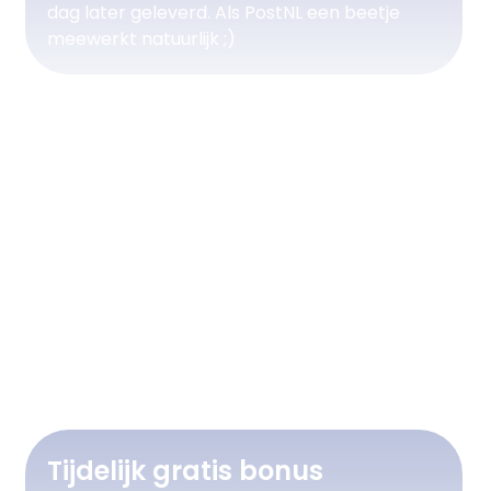
dag later geleverd. Als PostNL een beetje
meewerkt natuurlijk ;)
Tijdelijk gratis bonus