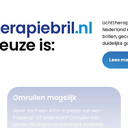
herapiebril
.nl
Lichttherap
Nederland e
brillen, ge
euze is:
duidelijke 
Lees me
Omruilen mogelijk
Liever toch een AYO+ in plaats van een
Propeaq? Of andersom? Omruilen kan
binnen 60 dagen na ontvangst makkelijk,