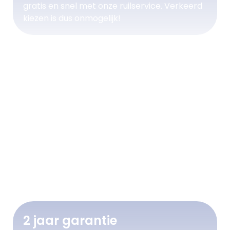
gratis en snel met onze ruilservice. Verkeerd
kiezen is dus onmogelijk!
2 jaar garantie