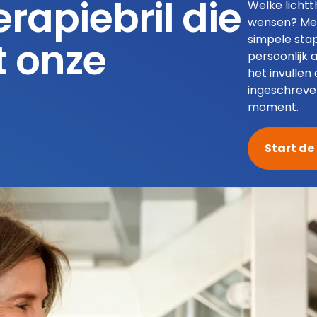
erapiebril die
Welke lichtt
wensen? Met
simpele sta
t onze
persoonlijk 
het invullen
ingeschreve
moment.
Start de