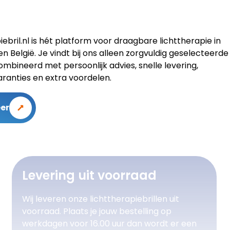
iebril.nl is hét platform voor draagbare lichttherapie in
n België. Je vindt bij ons alleen zorgvuldig geselecteerde
combineerd met persoonlijk advies, snelle levering,
garanties en extra voordelen.
er
Levering uit voorraad
Wij leveren onze lichttherapiebrillen uit
voorraad. Plaats je jouw bestelling op
werkdagen voor 16.00 uur dan wordt er een