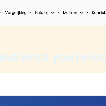
Vergelijking
Hulp bij
Merken
Kennis
ind what you're loo