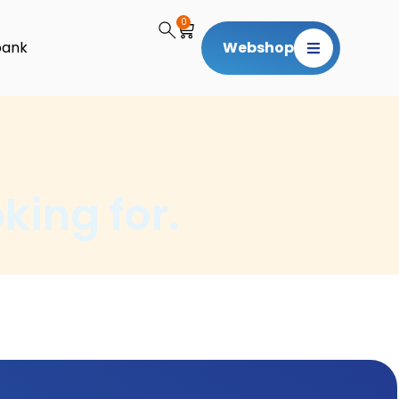
0
bank
Webshop
king for.