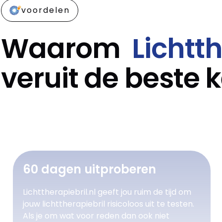
voordelen
Waarom
Lichtt
veruit de beste k
60 dagen uitproberen
Lichttherapiebril.nl geeft jou ruim de tijd om
jouw lichttherapiebril risicoloos uit te testen.
Als je om wat voor reden dan ook niet